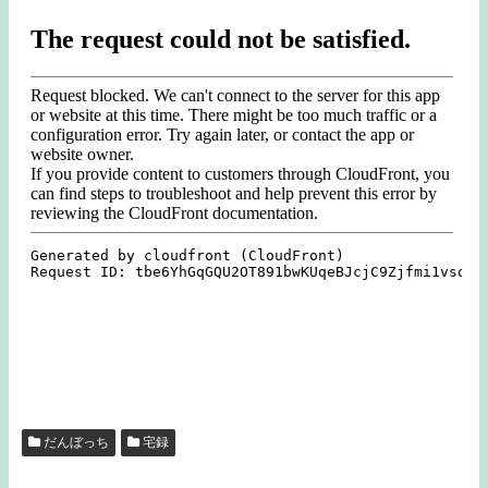
だんぼっち
宅録