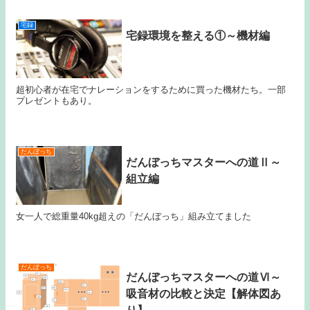
宅録
宅録環境を整える①～機材編
超初心者が在宅でナレーションをするために買った機材たち。一部
プレゼントもあり。
だんぼっち
だんぼっちマスターへの道Ⅱ～
組立編
女一人で総重量40kg超えの「だんぼっち」組み立てました
だんぼっち
だんぼっちマスターへの道Ⅵ～
吸音材の比較と決定【解体図あ