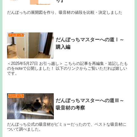
り】
だんぼっちの展開図を作り、吸音材の値段を比較・決定しました
だんぼっち
だんぼっちマスターへの道Ⅰ～
購入編
＜2025年5月27日 お引っ越し＞ こちらの記事を再編集・追記したも
のをnoteで公開しました！ 以下のリンクからご覧いただれば嬉しい
です。
だんぼっち
だんぼっちマスターへの道Ⅲ～
吸音材の考察
だんぼっち公式の吸音材がビミョーだったので、ベストな吸音材に
ついて調べました。